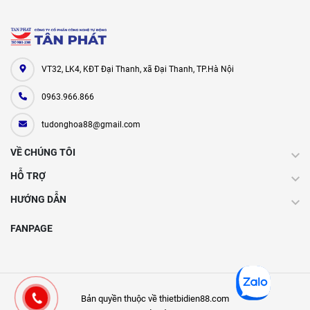
VT32, LK4, KĐT Đại Thanh, xã Đại Thanh, TP.Hà Nội
0963.966.866
tudonghoa88@gmail.com
VỀ CHÚNG TÔI
HỖ TRỢ
HƯỚNG DẪN
FANPAGE
Bản quyền thuộc về thietbidien88.com