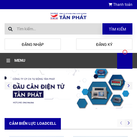
Thanh toán
TÌM KIẾM
hoặc
ĐĂNG NHẬP
ĐĂNG KÝ
MENU
CẢM BIẾN LỰC LOADCELL