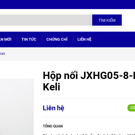
TÌM KIẾM
ÁN MỚI
TIN TỨC
CHỨNG CHỈ
LIÊN HỆ
Keli
Hộp nối JXHG05-8-
Keli
Liên hệ
CÒ
TỔNG QUAN