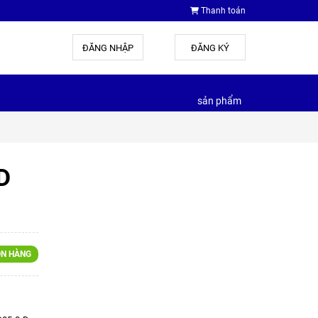
Thanh toán
ĐĂNG NHẬP
hoặc
ĐĂNG KÝ
sản phẩm
D
N HÀNG