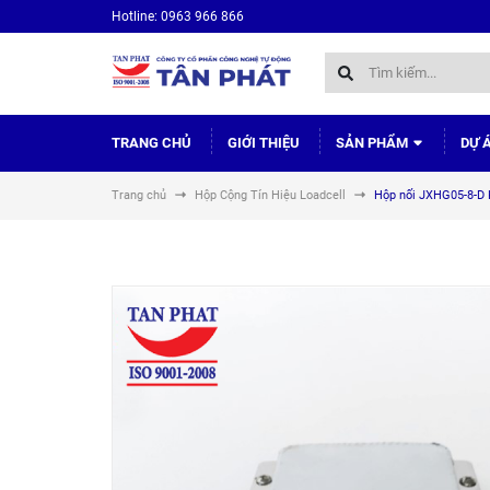
Hotline: 0963 966 866
TRANG CHỦ
GIỚI THIỆU
SẢN PHẨM
DỰ 
Trang chủ
Hộp Cộng Tín Hiệu Loadcell
Hộp nối JXHG05-8-D 