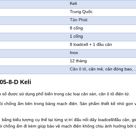
Keli
Trung Quốc
Tân Phát
8 cổng
1 cổng
8 loadcell + 1 đầu cân
Inox
12 tháng
Cân ô tô
, cân mẻ, cân đóng bao,
05-8-D Keli
 số được sử dụng phổ biến trong các loại cân sàn, cân ô tô điện tử.
i chống ẩm bên trong bảng mạch điện. Sản phẩm thiết kế nhỏ gọn vớ
ằng biểu tượng cụ thể tại từng vị trí đấu nối dây loadcell/đầu cân, 
gói chống ẩm đi kèm giúp bảo vệ mạch điện không chịu ảnh hưởng bởi cá