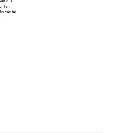
G05-8-D -
p: Tân
ào các hệ
.