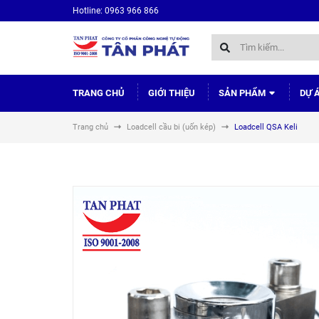
Hotline: 0963 966 866
TRANG CHỦ
GIỚI THIỆU
SẢN PHẨM
DỰ 
Trang chủ
Loadcell cầu bi (uốn kép)
Loadcell QSA Keli