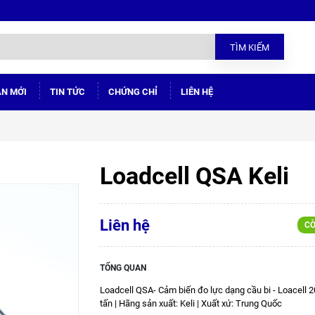
TÌM KIẾM
ÁN MỚI
TIN TỨC
CHỨNG CHỈ
LIÊN HỆ
Loadcell QSA Keli
Liên hệ
CÒ
TỔNG QUAN
Loadcell QSA- Cảm biến đo lực dạng cầu bi - Loacell 20
tấn | Hãng sản xuất: Keli | Xuất xứ: Trung Quốc