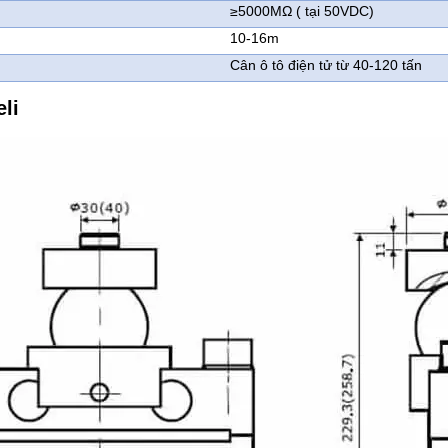
≥5000MΩ ( tại 50VDC)
10-16m
Cân ô tô điện tử từ 40-120 tấn
li