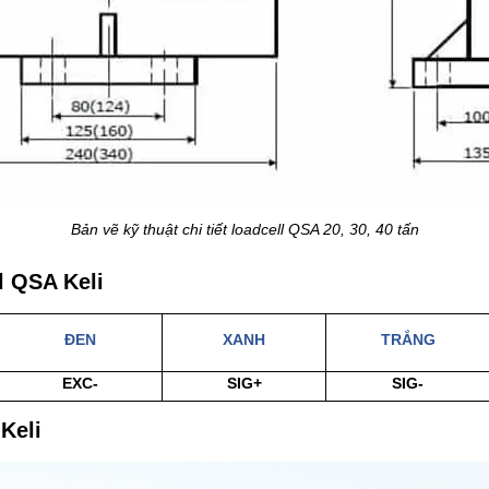
Bản vẽ kỹ thuật chi tiết loadcell QSA 20, 30, 40 tấn
l QSA Keli
ĐEN
XANH
TRẮNG
EXC-
SIG+
SIG-
Keli