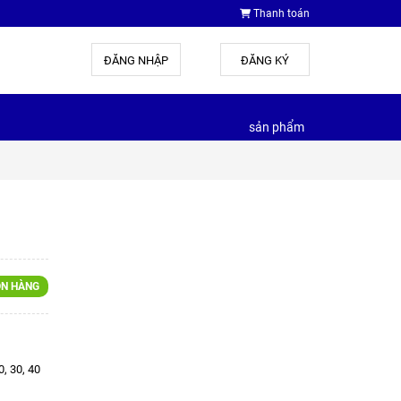
Thanh toán
ĐĂNG NHẬP
hoặc
ĐĂNG KÝ
sản phẩm
N HÀNG
, 30, 40