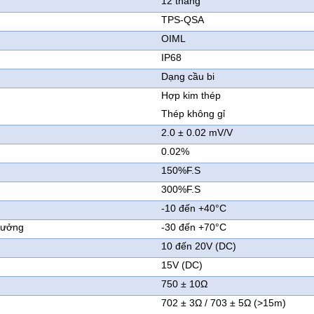
12 tháng
TPS-QSA
OIML
IP68
Dạng cầu bi
Hợp kim thép
Thép không gỉ
2.0 ± 0.02 mV/V
0.02%
150%F.S
300%F.S
-10 đến +40°C
 tưởng
-30 đến +70°C
10 đến 20V (DC)
15V (DC)
750 ± 10Ω
702 ± 3Ω / 703 ± 5Ω (>15m)