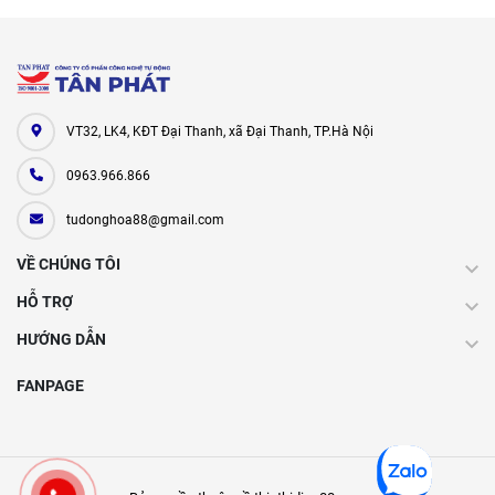
VT32, LK4, KĐT Đại Thanh, xã Đại Thanh, TP.Hà Nội
0963.966.866
tudonghoa88@gmail.com
VỀ CHÚNG TÔI
HỖ TRỢ
HƯỚNG DẪN
FANPAGE