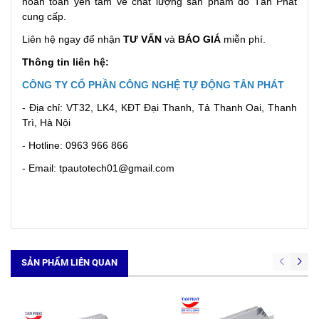
hoàn toàn yên tâm về chất lượng sản phẩm do Tân Phát
cung cấp.
Liên hệ ngay để nhận
TƯ VẤN
và
BÁO GIÁ
miễn phí.
Thông tin liên hệ:
CÔNG TY CỔ PHẦN CÔNG NGHỆ TỰ ĐỘNG TÂN PHÁT
- Địa chỉ: VT32, LK4, KĐT Đại Thanh, Tả Thanh Oai, Thanh
Trì, Hà Nội
- Hotline: 0963 966 866
- Email: tpautotech01@gmail.com
SẢN PHẨM LIÊN QUAN