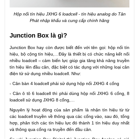
Hộp nối tín hiệu JXHG 6 loadcell - tín hiệu analog do Tân
Phát nhập khẩu và cung cấp chính hãng
Junction Box là gì?
Junction Box hay còn được biết đến với tên gọi: hộp nối tín
hiệu, bộ cộng tín hiệu,…Đây là thiết bị có chức năng kết nối
nhiều loadcell – cảm biến lực giúp gia tăng khả năng truyền
tín hiệu lên đầu cân, đặc biệt có tác dụng với những loại cân
điện tử sử dụng nhiều loadcell. Như:
- Cân bàn 4 loadcell phải sử dụng hộp nối JXHG 4 cổng
- Cân ô tô 6 loadcell thì phải dùng hộp nối JXHG 6 cổng, 8
loadcell sử dụng JXHG 8 cổng,…
Nguyên lý hoạt động của sản phẩm là nhận tín hiệu từ từ
các loadcell truyền về thông qua các cổng vào, sau đó, tổng
hợp, phân tích các tín hiệu lực đó thành 1 tín hiệu duy nhất
và thông qua cổng ra truyền đến đầu cân.