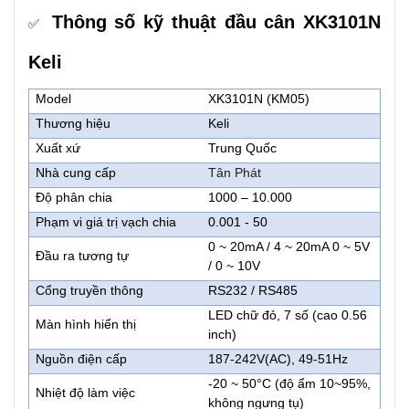
Thông số kỹ thuật đầu cân XK3101N
✅
Keli
Model
XK3101N (KM05)
Thương hiệu
Keli
Xuất xứ
Trung Quốc
Nhà cung cấp
Tân Phát
Độ phân chia
1000 – 10.000
Phạm vi giá trị vạch chia
0.001 - 50
0 ~ 20mA / 4 ~ 20mA 0 ~ 5V
Đầu ra tương tự
/ 0 ~ 10V
Cổng truyền thông
RS232 / RS485
LED chữ đỏ, 7 số (cao 0.56
Màn hình hiển thị
inch)
Nguồn điện cấp
187-242V(AC), 49-51Hz
-20 ~ 50°C (độ ẩm 10~95%,
Nhiệt độ làm việc
không ngưng tụ)