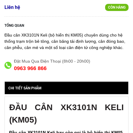
Liên hệ
CÒN HÀNG
TỔNG QUAN
Đầu cân XK3101N Keli (bộ hiển thị KM05) chuyên dùng cho hệ
thống trạm trộn bê tông, cân băng tải định lượng, cân đóng bao,
cân phễu, cân mẻ và một số loại cân điện tử công nghiệp khác.
Đặt Mua Qua Điện Thoại (8h00 - 20h00)
0963 966 866
CHI TIẾT SẢN PHẨM
ĐẦU CÂN XK3101N KELI
(KM05)
Đầu cân XK3101N Keli hay còn gọi là bộ hiển thị KM05.