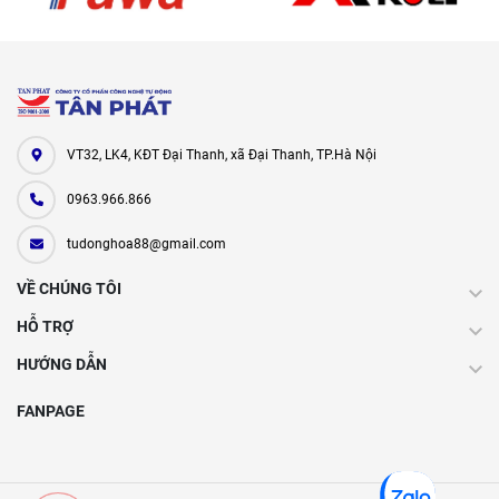
VT32, LK4, KĐT Đại Thanh, xã Đại Thanh, TP.Hà Nội
0963.966.866
tudonghoa88@gmail.com
VỀ CHÚNG TÔI
HỖ TRỢ
HƯỚNG DẪN
FANPAGE