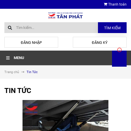
Thanh toán
TÌM KIẾM
hoặc
ĐĂNG NHẬP
ĐĂNG KÝ
MENU
Trang chủ
Tin Tức
TIN TỨC