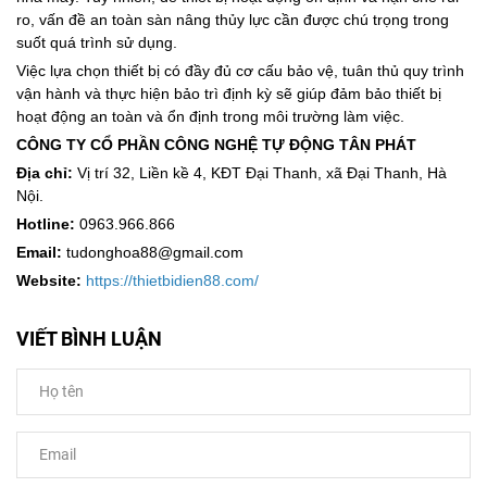
ro, vấn đề
an toàn sàn nâng thủy lực
cần được chú trọng trong
suốt quá trình sử dụng.
Việc lựa chọn thiết bị có đầy đủ cơ cấu bảo vệ, tuân thủ quy trình
vận hành và thực hiện bảo trì định kỳ sẽ giúp đảm bảo thiết bị
hoạt động an toàn và ổn định trong môi trường làm việc.
CÔNG TY CỔ PHẦN CÔNG NGHỆ TỰ ĐỘNG TÂN PHÁT
Địa chỉ:
Vị trí 32, Liền kề 4, KĐT Đại Thanh, xã Đại Thanh, Hà
Nội.
Hotline:
0963.966.866
Email:
tudonghoa88@gmail.com
Website:
https://thietbidien88.com/
VIẾT BÌNH LUẬN