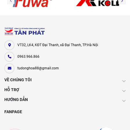
VT32, LK4, KĐT Đại Thanh, xã Đại Thanh, TP.Hà Nội
0963.966.866
tudonghoa88@gmail.com
VỀ CHÚNG TÔI
HỖ TRỢ
HƯỚNG DẪN
FANPAGE