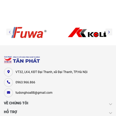
VT32, LK4, KĐT Đại Thanh, xã Đại Thanh, TP.Hà Nội
0963.966.866
tudonghoa88@gmail.com
VỀ CHÚNG TÔI
HỖ TRỢ