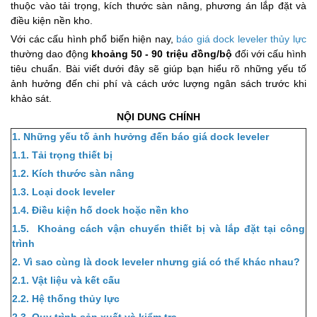
thuộc vào tải trọng, kích thước sàn nâng, phương án lắp đặt và
điều kiện nền kho.
Với các cấu hình phổ biến hiện nay,
báo giá dock leveler thủy lực
thường dao động
khoảng 50 - 90 triệu đồng/bộ
đối với cấu hình
tiêu chuẩn. Bài viết dưới đây sẽ giúp bạn hiểu rõ những yếu tố
ảnh hưởng đến chi phí và cách ước lượng ngân sách trước khi
khảo sát.
NỘI DUNG CHÍNH
1. Những yếu tố ảnh hưởng đến báo giá dock leveler
1.1. Tải trọng thiết bị
1.2. Kích thước sàn nâng
1.3. Loại dock leveler
1.4. Điều kiện hố dock hoặc nền kho
1.5. Khoảng cách vận chuyển thiết bị và lắp đặt tại công
trình
2. Vì sao cùng là dock leveler nhưng giá có thể khác nhau?
2.1. Vật liệu và kết cấu
2.2. Hệ thống thủy lực
2.3. Quy trình sản xuất và kiểm tra