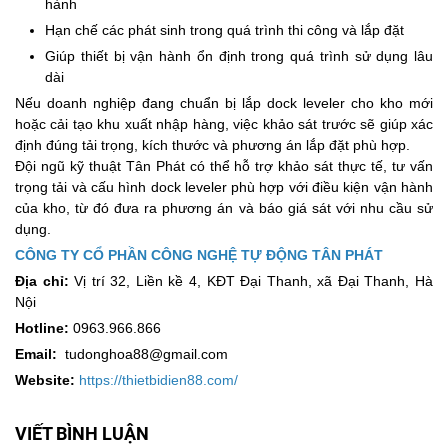
hành
Hạn chế các phát sinh trong quá trình thi công và lắp đặt
Giúp thiết bị vận hành ổn định trong quá trình sử dụng lâu
dài
Nếu doanh nghiệp đang chuẩn bị lắp dock leveler cho kho mới
hoặc cải tạo khu xuất nhập hàng, việc khảo sát trước sẽ giúp xác
định đúng tải trọng, kích thước và phương án lắp đặt phù hợp.
Đội ngũ kỹ thuật Tân Phát có thể hỗ trợ khảo sát thực tế, tư vấn
trọng tải và cấu hình dock leveler phù hợp với điều kiện vận hành
của kho, từ đó đưa ra phương án và báo giá sát với nhu cầu sử
dụng.
CÔNG TY CỔ PHẦN CÔNG NGHỆ TỰ ĐỘNG TÂN PHÁT
Địa chỉ:
Vị trí 32, Liền kề 4, KĐT Đại Thanh, xã Đại Thanh, Hà
Nội
Hotline:
0963.966.866
Email:
tudonghoa88@gmail.com
Website:
https://thietbidien88.com/
VIẾT BÌNH LUẬN