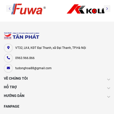
VT32, LK4, KĐT Đại Thanh, xã Đại Thanh, TP.Hà Nội
0963.966.866
tudonghoa88@gmail.com
VỀ CHÚNG TÔI
HỖ TRỢ
HƯỚNG DẪN
FANPAGE