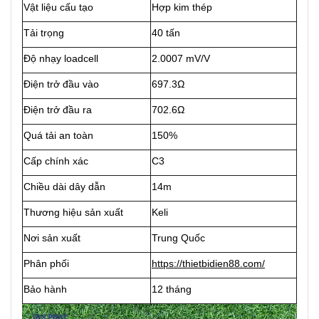
Vật liệu cấu tạo
Hợp kim thép
Tải trọng
40 tấn
Độ nhạy loadcell
2.0007 mV/V
Điện trở đầu vào
697.3Ω
Điện trở đầu ra
702.6Ω
Quá tải an toàn
150%
Cấp chính xác
C3
Chiều dài dây dẫn
14m
Thương hiệu sản xuất
Keli
Nơi sản xuất
Trung Quốc
Phân phối
https://thietbidien88.com/
Bảo hành
12 tháng