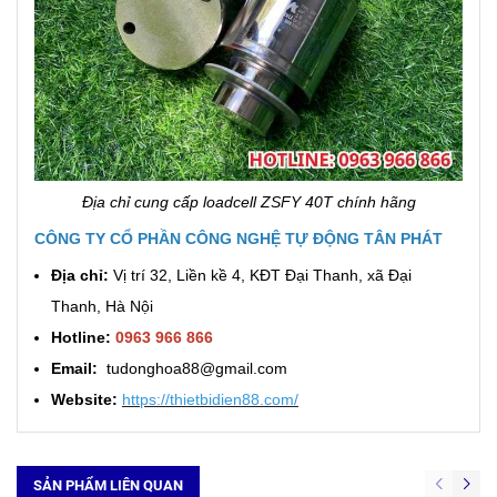
Địa chỉ cung cấp loadcell ZSFY 40T chính hãng
CÔNG TY CỔ PHẦN CÔNG NGHỆ TỰ ĐỘNG TÂN PHÁT
Địa chỉ:
Vị trí 32, Liền kề 4, KĐT Đại Thanh, xã Đại
Thanh, Hà Nội
Hotline:
0963 966 866
Email:
tudonghoa88@gmail.com
Website:
https://thietbidien88.com/
SẢN PHẨM LIÊN QUAN