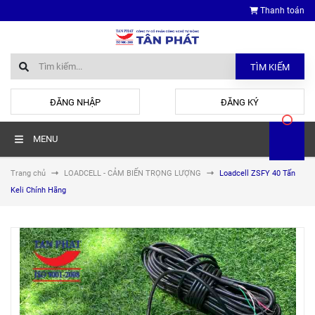
Thanh toán
TÌM KIẾM
hoặc
ĐĂNG NHẬP
ĐĂNG KÝ
MENU
Trang chủ
LOADCELL - CẢM BIẾN TRỌNG LƯỢNG
Loadcell ZSFY 40 Tấn
Keli Chính Hãng