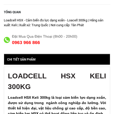
TỔNG QUAN
Loadcell HSX - Cảm biến đo lực dạng xoắn - Loacell 300kg | Hãng sản
xuất: Keli | Xuất xứ: Trung Quốc | Nơi cung cấp: Tân Phát
Đặt Mua Qua Điện Thoại (8h00 - 20h00)
0963 966 866
CHI TIẾT SẢN PHẨM
LOADCELL HSX KELI
300KG
Loadcell HSX Keli 300kg là loại cảm biến lực dạng xoắn,
được sử dụng trong ngành công nghiệp đo lường. Với
thiết kế hiện đại, vật liệu chống gỉ cao cấp, độ bền cao,
cảm biến lực HSX có thể hoạt động liên tục và ổn định.