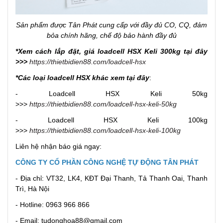
Sản phẩm được Tân Phát cung cấp với đầy đủ CO, CQ, đảm
bỏa chính hãng, chế độ bảo hành đầy đủ
*Xem cách lắp đặt, giá loadcell HSX Keli 300kg tại đây
>>>
https://thietbidien88.com/loadcell-hsx
*Các loại loadcell HSX khác xem tại đây
:
- Loadcell HSX Keli 50kg
>>>
https://thietbidien88.com/loadcell-hsx-keli-50kg
- Loadcell HSX Keli 100kg
>>>
https://thietbidien88.com/loadcell-hsx-keli-100kg
Liên hệ nhận báo giá ngay:
CÔNG TY CỔ PHẦN CÔNG NGHỆ TỰ ĐỘNG TÂN PHÁT
- Địa chỉ: VT32, LK4, KĐT Đại Thanh, Tả Thanh Oai, Thanh
Trì, Hà Nội
- Hotline: 0963 966 866
- Email: tudonghoa88@gmail.com