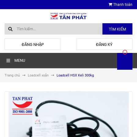
Thanh toán
TÌM KIẾM
hoặc
ĐĂNG NHẬP
ĐĂNG KÝ
MENU
Trang chủ
Loadcell xoắn
Loadcell HSX Keli 300kg