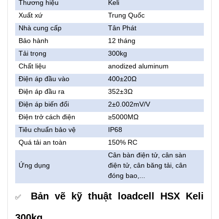
Thương hiệu
Keli
Xuất xứ
Trung Quốc
Nhà cung cấp
Tân Phát
Bảo hành
12 tháng
Tải trọng
300kg
Chất liệu
anodized aluminum
Điện áp đầu vào
400±20Ω
Điện áp đầu ra
352±3Ω
Điện áp biến đổi
2±0.002mV/V
Điện trở cách điện
≥5000MΩ
Tiêu chuẩn bảo vệ
IP68
Quá tải an toàn
150% RC
Cân bàn điện tử, cân sàn
Ứng dụng
điện tử, cân băng tải, cân
đóng bao,...
Bản vẽ kỹ thuật loadcell HSX Keli
✅
300kg