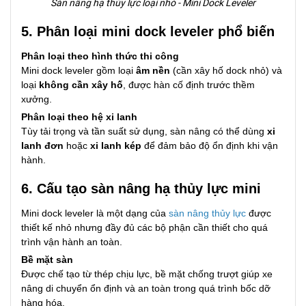
Sàn nâng hạ thủy lực loại nhỏ - Mini Dock Leveler
5. Phân loại mini dock leveler phổ biến
Phân loại theo hình thức thi công
Mini dock leveler gồm loại
âm nền
(cần xây hố dock nhỏ) và
loại
không cần xây hố
, được hàn cố định trước thềm
xưởng.
Phân loại theo hệ xi lanh
Tùy tải trọng và tần suất sử dụng, sàn nâng có thể dùng
xi
lanh đơn
hoặc
xi lanh kép
để đảm bảo độ ổn định khi vận
hành.
6. Cấu tạo sàn nâng hạ thủy lực mini
Mini dock leveler là một dạng của
sàn nâng thủy lực
được
thiết kế nhỏ nhưng đầy đủ các bộ phận cần thiết cho quá
trình vận hành an toàn.
Bề mặt sàn
Được chế tạo từ thép chịu lực, bề mặt chống trượt giúp xe
nâng di chuyển ổn định và an toàn trong quá trình bốc dỡ
hàng hóa.