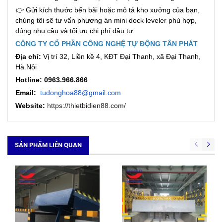
👉 Gửi kích thước bến bãi hoặc mô tả kho xưởng của bạn,
chúng tôi sẽ tư vấn phương án mini dock leveler phù hợp,
đúng nhu cầu và tối ưu chi phí đầu tư.
CÔNG TY CỔ PHẦN CÔNG NGHỆ TỰ ĐỘNG TÂN PHÁT
Địa chỉ:
Vị trí 32, Liền kề 4, KĐT Đại Thanh, xã Đại Thanh,
Hà Nội
Hotline:
0963.966.866
Email:
tudonghoa88@gmail.com
Website:
https://thietbidien88.com/
SẢN PHẨM LIÊN QUAN