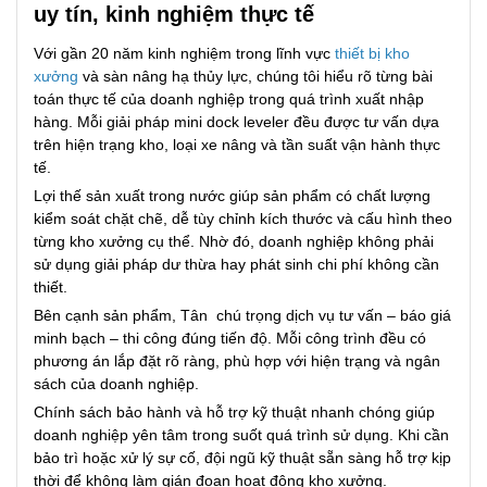
uy tín, kinh nghiệm thực tế
Với gần 20 năm kinh nghiệm trong lĩnh vực
thiết bị kho
xưởng
và sàn nâng hạ thủy lực, chúng tôi hiểu rõ từng bài
toán thực tế của doanh nghiệp trong quá trình xuất nhập
hàng. Mỗi giải pháp mini dock leveler đều được tư vấn dựa
trên hiện trạng kho, loại xe nâng và tần suất vận hành thực
tế.
Lợi thế sản xuất trong nước giúp sản phẩm có chất lượng
kiểm soát chặt chẽ, dễ tùy chỉnh kích thước và cấu hình theo
từng kho xưởng cụ thể. Nhờ đó, doanh nghiệp không phải
sử dụng giải pháp dư thừa hay phát sinh chi phí không cần
thiết.
Bên cạnh sản phẩm, Tân chú trọng dịch vụ tư vấn – báo giá
minh bạch – thi công đúng tiến độ. Mỗi công trình đều có
phương án lắp đặt rõ ràng, phù hợp với hiện trạng và ngân
sách của doanh nghiệp.
Chính sách bảo hành và hỗ trợ kỹ thuật nhanh chóng giúp
doanh nghiệp yên tâm trong suốt quá trình sử dụng. Khi cần
bảo trì hoặc xử lý sự cố, đội ngũ kỹ thuật sẵn sàng hỗ trợ kịp
thời để không làm gián đoạn hoạt động kho xưởng.