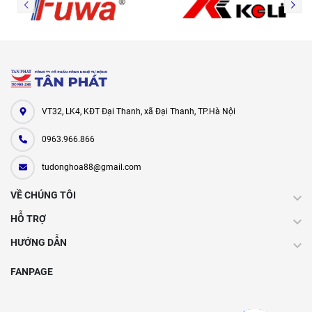
VT32, LK4, KĐT Đại Thanh, xã Đại Thanh, TP.Hà Nội
0963.966.866
tudonghoa88@gmail.com
VỀ CHÚNG TÔI
HỖ TRỢ
HƯỚNG DẪN
FANPAGE