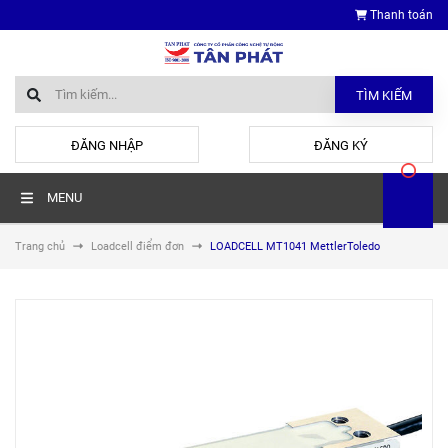
Thanh toán
TÌM KIẾM
hoặc
ĐĂNG NHẬP
ĐĂNG KÝ
MENU
Trang chủ
Loadcell điểm đơn
LOADCELL MT1041 MettlerToledo