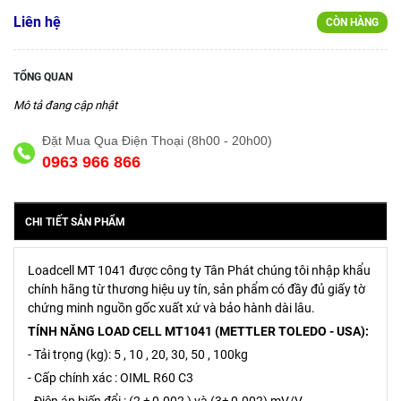
Liên hệ
CÒN HÀNG
TỔNG QUAN
Mô tả đang cập nhật
Đặt Mua Qua Điện Thoại (8h00 - 20h00)
0963 966 866
CHI TIẾT SẢN PHẨM
Loadcell MT 1041 được công ty Tân Phát chúng tôi nhập khẩu
chính hãng từ thương hiệu uy tín, sản phẩm có đầy đủ giấy tờ
chứng minh nguồn gốc xuất xứ và bảo hành dài lâu.
TÍNH NĂNG LOAD CELL MT1041 (METTLER TOLEDO - USA):
- Tải trọng (kg): 5 , 10 , 20, 30, 50 , 100kg
- Cấp chính xác : OIML R60 C3
- Điện áp biến đổi : (2 ± 0.002 ) và (3± 0.002) mV/V