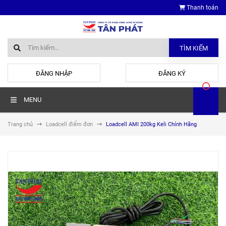
Thanh toán
TÌM KIẾM
hoặc
ĐĂNG NHẬP
ĐĂNG KÝ
MENU
Trang chủ
Loadcell điểm đơn
Loadcell AMI 200kg Keli Chính Hãng