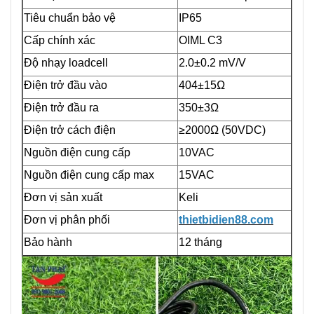
Tiêu chuẩn bảo vệ
IP65
Cấp chính xác
OIML C3
Độ nhạy loadcell
2.0±0.2 mV/V
Điện trở đầu vào
404±15Ω
Điện trở đầu ra
350±3Ω
Điện trở cách điện
≥2000Ω (50VDC)
Nguồn điện cung cấp
10VAC
Nguồn điện cung cấp max
15VAC
Đơn vị sản xuất
Keli
Đơn vị phân phối
thietbidien88.com
Bảo hành
12 tháng