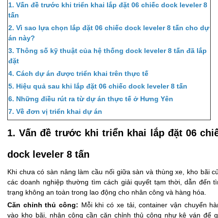
1. Vấn đề trước khi triển khai
lắp đặt 06 chiếc dock leveler 8
tấn
2. Vì sao lựa chọn
lắp đặt 06 chiếc dock leveler 8 tấn
cho dự
án này?
3. Thông số kỹ thuật của hệ thống dock leveler 8 tấn đã lắp
đặt
4. Cách dự án được triển khai trên thực tế
5. Hiệu quả sau khi
lắp đặt 06 chiếc dock leveler 8 tấn
6. Những điều rút ra từ dự án thực tế ở Hưng Yên
7. Về đơn vị triển khai dự án
1. Vấn đề trước khi triển khai lắp đặt 06 chi
dock leveler 8 tấn
Khi chưa có sàn nâng làm cầu nối giữa sàn và thùng xe, kho bãi 
các doanh nghiệp thường tìm cách giải quyết tạm thời, dẫn đến t
trạng không an toàn trong lao động cho nhân công và hàng hóa.
Căn chỉnh thủ công:
Mỗi khi có xe tải, container vận chuyển h
vào kho bãi, nhân công cần căn chỉnh thủ công như kê ván để g