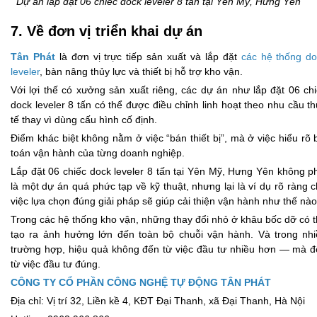
Dự án lắp đặt 06 chiếc dock leveler 8 tấn tại Yên Mỹ, Hưng Yên
7. Về đơn vị triển khai dự án
Tân Phát
là đơn vị trực tiếp sản xuất và lắp đặt
các hệ thống d
leveler
, bàn nâng thủy lực và thiết bị hỗ trợ kho vận.
Với lợi thế có xưởng sản xuất riêng, các dự án như lắp đặt 06 ch
dock leveler 8 tấn có thể được điều chỉnh linh hoạt theo nhu cầu t
tế thay vì dùng cấu hình cố định.
Điểm khác biệt không nằm ở việc “bán thiết bị”, mà ở việc hiểu rõ 
toán vận hành của từng doanh nghiệp.
Lắp đặt 06 chiếc dock leveler 8 tấn tại Yên Mỹ, Hưng Yên không p
là một dự án quá phức tạp về kỹ thuật, nhưng lại là ví dụ rõ ràng 
việc lựa chọn đúng giải pháp sẽ giúp cải thiện vận hành như thế nào
Trong các hệ thống kho vận, những thay đổi nhỏ ở khâu bốc dỡ có 
tạo ra ảnh hưởng lớn đến toàn bộ chuỗi vận hành. Và trong nh
trường hợp, hiệu quả không đến từ việc đầu tư nhiều hơn — mà 
từ việc đầu tư đúng.
CÔNG TY CỔ PHẦN CÔNG NGHỆ TỰ ĐỘNG TÂN PHÁT
Địa chỉ: Vị trí 32, Liền kề 4, KĐT Đại Thanh, xã Đại Thanh, Hà Nội