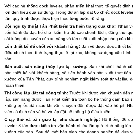
Với các hệ thống dock leveler, phần triển khai thực tế quyết định 
lớn đến hiệu quả sử dụng. Trong dự án lắp đặt 06 chiếc dock levele
tấn, quy trình được thực hiện theo từng bước rõ ràng:
Đội ngũ kỹ thuật Tân Phát kiểm tra hiện trạng của kho:
Nhân vi
tiến hành đo đạc hố chờ, kiểm tra độ cao chênh lệch, đồng thời q
sát luồng di chuyển của xe nâng và tần suất xuất nhập hàng của kh
Lên thiết kế để chốt với khách hàng:
Bản vẽ được được thiết kế
điều chỉnh theo tình trạng thực tế tại kho, không sử dụng cấu hình
sẵn.
Sản xuất sàn nâng thủy lực tại xưởng:
Sau khi chốt thành cô
bản thiết kế với khách hàng, sẽ tiến hành vào sản xuất trực tiếp 
xưởng của Tân Phát, quy trình nghiêm ngặt kiểm soát từ vật liệu 
hoàn thiện.
Thi công lắp đặt tại công trình:
Trước khi được vận chuyển đến 
lắp, sàn nâng được Tân Phát kiểm tra toàn bộ hệ thống đảm bảo 
không bị lỗi. Sàn sau khi vận chuyển đến được đặt vào hố pit. N
viên cố định sàn và hố và lắp đặt hệ thống bộ điều khiển.
Chạy thử và bàn giao lại cho doanh nghiệp:
Hệ thống 06 do
leveler 8 tấn được kiểm tra vận hành nhiều lần quá trình nâng lên
xuống của sàn. Sau đó mới bàn giao cho doanh nghiệp để đưa v