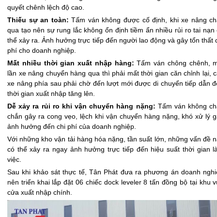
quyết chênh lệch độ cao.
Thiếu sự an toàn:
Tấm ván không được cố định, khi xe nâng ch
qua tạo nên sự rung lắc không ổn định tiềm ẩn nhiều rủi ro tai nạn
thể xảy ra. Ảnh hưởng trực tiếp đến người lao động và gây tổn thất 
phí cho doanh nghiệp.
Mất nhiều thời gian xuất nhập hàng:
Tấm ván chông chênh, m
lần xe nâng chuyển hàng qua thì phải mất thời gian căn chỉnh lại, 
xe nâng phía sau phải chờ đến lượt mới được di chuyển tiếp dẫn 
thời gian xuất nhập tăng lên.
Dễ xảy ra rủi ro khi vận chuyển hàng nặng:
Tấm ván không ch
chắn gây ra cong vẹo, lệch khi vận chuyển hàng nặng, khó xử lý 
ảnh hưởng đến chi phí của doanh nghiệp.
Với những kho vận tải hàng hóa nặng, tần suất lớn, những vấn đề 
có thể xảy ra ngay ảnh hưởng trực tiếp đến hiệu suất thời gian 
việc.
Sau khi khảo sát thực tế, Tân Phát đưa ra phương án doanh ngh
nên triển khai
lắp đặt 06 chiếc dock leveler 8 tấn
đồng bộ tại khu 
cửa xuất nhập chính.