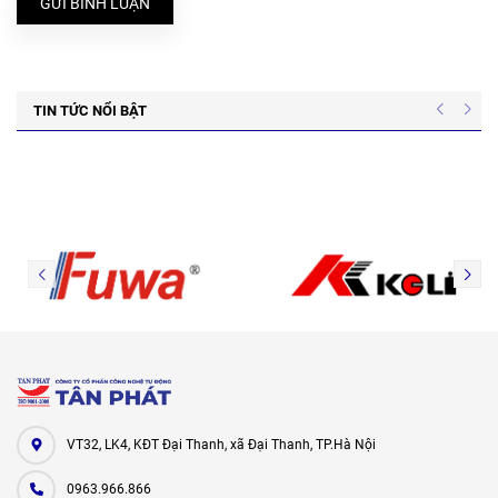
GỬI BÌNH LUẬN
TIN TỨC NỔI BẬT
VT32, LK4, KĐT Đại Thanh, xã Đại Thanh, TP.Hà Nội
0963.966.866