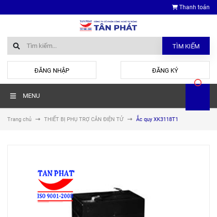
Thanh toán
TÌM KIẾM
hoặc
ĐĂNG NHẬP
ĐĂNG KÝ
MENU
Trang chủ
THIẾT BỊ PHỤ TRỢ CÂN ĐIỆN TỬ
Ắc quy XK3118T1