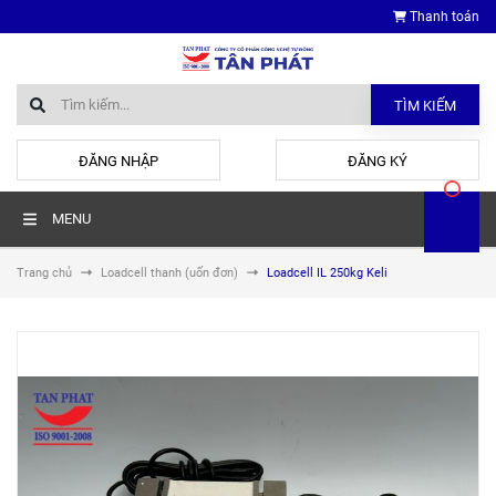
Thanh toán
TÌM KIẾM
hoặc
ĐĂNG NHẬP
ĐĂNG KÝ
MENU
Trang chủ
Loadcell thanh (uốn đơn)
Loadcell IL 250kg Keli