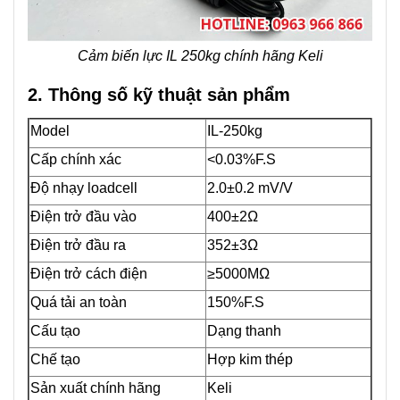
Cảm biến lực IL 250kg chính hãng Keli
2. Thông số kỹ thuật sản phẩm
Model
IL-250kg
Cấp chính xác
<0.03%F.S
Độ nhạy loadcell
2.0±0.2 mV/V
Điện trở đầu vào
400±2Ω
Điện trở đầu ra
352±3Ω
Điện trở cách điện
≥5000MΩ
Quá tải an toàn
150%F.S
Cấu tạo
Dạng thanh
Chế tạo
Hợp kim thép
Sản xuất chính hãng
Keli