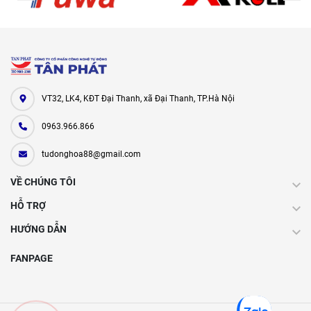
VT32, LK4, KĐT Đại Thanh, xã Đại Thanh, TP.Hà Nội
0963.966.866
tudonghoa88@gmail.com
VỀ CHÚNG TÔI
HỖ TRỢ
HƯỚNG DẪN
FANPAGE