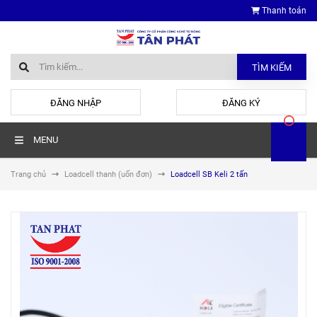
Thanh toán
TÌM KIẾM
hoặc
ĐĂNG NHẬP
ĐĂNG KÝ
MENU
Trang chủ
Loadcell thanh (uốn đơn)
Loadcell SB Keli 2 tấn