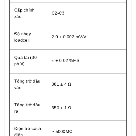
Cấp chính
C2-C3
xác
Độ nhạy
2.0 ± 0.002 mV/V
loadcell
Quá tải (30
≤ ± 0.02 %F.S
phút)
Tổng trở đầu
381 ± 4 Ω
vào
Tổng trở đầu
350 ± 1 Ω
ra
Điện trở cách
≥ 5000MΩ
điện