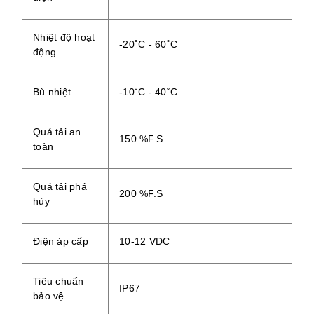
Nhiệt độ hoạt
-20˚C - 60˚C
động
Bù nhiệt
-10˚C - 40˚C
Quá tải an
150 %F.S
toàn
Quá tải phá
200 %F.S
hủy
Điện áp cấp
10-12 VDC
Tiêu chuẩn
IP67
bảo vệ