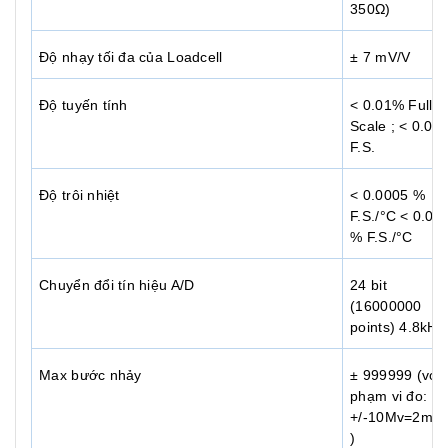
350Ω)
Độ nhạy tối đa của Loadcell
± 7 mV/V
Độ tuyến tính
< 0.01% Full
Scale ; < 0.01
F.S.
Độ trôi nhiệt
< 0.0005 %
F.S./°C < 0.00
% F.S./°C
Chuyển đổi tín hiệu A/D
24 bit
(16000000
points) 4.8kHz
Max bước nhảy
± 999999 (với
phạm vi đo:
+/-10Mv=2mV/
)