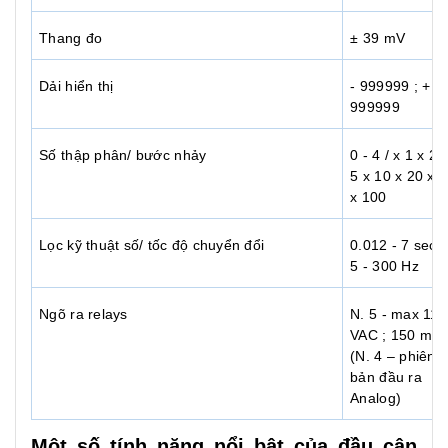
Thang đo
± 39 mV
Dải hiển thị
- 999999 ; +
999999
Số thập phân/ bước nhảy
0 - 4 / x 1 x 2 
5 x 10 x 20 x 
x 100
Lọc kỹ thuật số/ tốc độ chuyển đổi
0.012 - 7 sec /
5 - 300 Hz
Ngõ ra relays
N. 5 - max 115
VAC ; 150 mA
(N. 4 – phiên
bản đầu ra
Analog)
Một số tính năng nổi bật của đầu cân