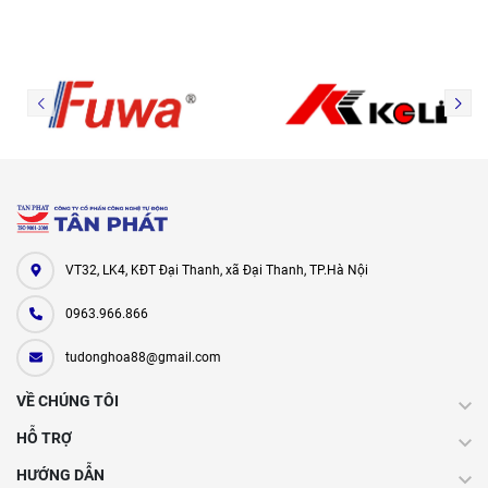
VT32, LK4, KĐT Đại Thanh, xã Đại Thanh, TP.Hà Nội
0963.966.866
tudonghoa88@gmail.com
VỀ CHÚNG TÔI
HỖ TRỢ
HƯỚNG DẪN