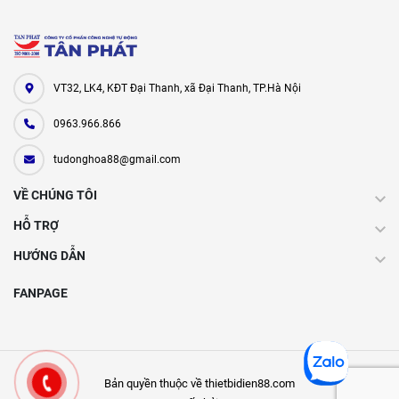
VT32, LK4, KĐT Đại Thanh, xã Đại Thanh, TP.Hà Nội
0963.966.866
tudonghoa88@gmail.com
VỀ CHÚNG TÔI
HỖ TRỢ
HƯỚNG DẪN
FANPAGE
Bản quyền thuộc về thietbidien88.com