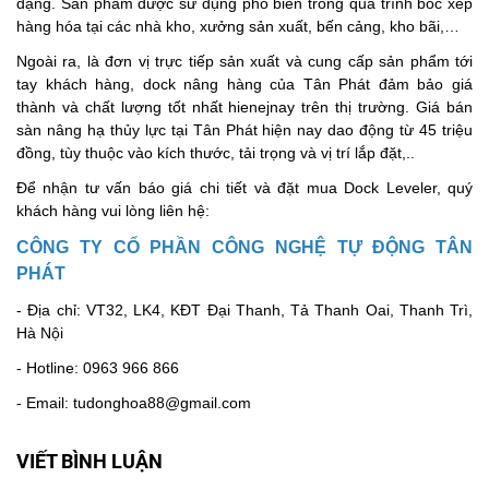
dạng. Sản phẩm được sử dụng phổ biến trong quá trình bốc xếp
hàng hóa tại các nhà kho, xưởng sản xuất, bến cảng, kho bãi,…
Ngoài ra, là đơn vị trực tiếp sản xuất và cung cấp sản phẩm tới
tay khách hàng, dock nâng hàng của Tân Phát đảm bảo giá
thành và chất lượng tốt nhất hienejnay trên thị trường. Giá bán
sàn nâng hạ thủy lực tại Tân Phát hiện nay dao động từ 45 triệu
đồng, tùy thuộc vào kích thước, tải trọng và vị trí lắp đặt,..
Để nhận tư vấn báo giá chi tiết và đặt mua Dock Leveler, quý
khách hàng vui lòng liên hệ:
CÔNG TY CỔ PHẦN CÔNG NGHỆ TỰ ĐỘNG TÂN
PHÁT
- Địa chỉ: VT32, LK4, KĐT Đại Thanh, Tả Thanh Oai, Thanh Trì,
Hà Nội
- Hotline: 0963 966 866
- Email: tudonghoa88@gmail.com
VIẾT BÌNH LUẬN