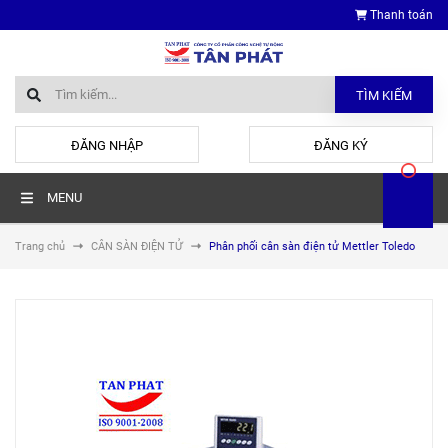
Thanh toán
TÌM KIẾM
hoặc
ĐĂNG NHẬP
ĐĂNG KÝ
MENU
Trang chủ
CÂN SÀN ĐIỆN TỬ
Phân phối cân sàn điện tử Mettler Toledo