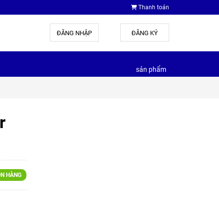
Thanh toán
ĐĂNG NHẬP
hoặc
ĐĂNG KÝ
sản phẩm
r
N HÀNG