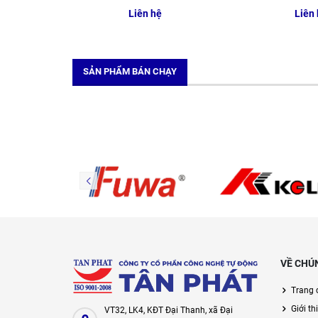
Liên hệ
Liên
SẢN PHẨM BÁN CHẠY
VỀ CHÚ
Trang 
Giới th
VT32, LK4, KĐT Đại Thanh, xã Đại