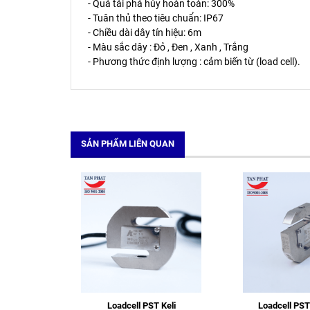
- Quá tải phá hủy hoàn toàn: 300%
- Tuân thủ theo tiêu chuẩn: IP67
- Chiều dài dây tín hiệu: 6m
- Màu sắc dây : Đỏ , Đen , Xanh , Trắng
- Phương thức định lượng : cảm biến từ (load cell).
SẢN PHẨM LIÊN QUAN
Loadcell PST Keli
Loadcell PST