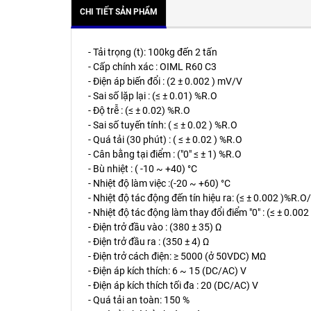
CHI TIẾT SẢN PHẨM
- Tải trọng (t): 100kg đến 2 tấn
- Cấp chính xác : OIML R60 C3
- Điện áp biến đổi : (2 ± 0.002 ) mV/V
- Sai số lặp lại : (≤ ± 0.01) %R.O
- Độ trễ : (≤ ± 0.02) %R.O
- Sai số tuyến tính: ( ≤ ± 0.02 ) %R.O
- Quá tải (30 phút) : ( ≤ ± 0.02 ) %R.O
- Cân bằng tại điểm : ("0" ≤ ± 1) %R.O
- Bù nhiệt : ( -10 ~ +40) °C
- Nhiệt độ làm việc :(-20 ~ +60) °C
- Nhiệt độ tác động đến tín hiệu ra: (≤ ± 0.002 )%R.O
- Nhiệt độ tác động làm thay đổi điểm "0" : (≤ ± 0.00
- Điện trở đầu vào : (380 ± 35) Ω
- Điện trở đầu ra : (350 ± 4) Ω
- Điện trở cách điện: ≥ 5000 (ở 50VDC) MΩ
- Điện áp kích thích: 6 ~ 15 (DC/AC) V
- Điện áp kích thích tối đa : 20 (DC/AC) V
- Quá tải an toàn: 150 %