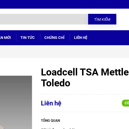
TÌM KIẾM
ÁN MỚI
TIN TỨC
CHỨNG CHỈ
LIÊN HỆ
Loadcell TSA Mettle
Toledo
Liên hệ
CÒ
TỔNG QUAN