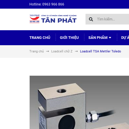
Hotline: 0963 966 866
TRANG CHỦ
GIỚI THIỆU
SẢN PHẨM
DỰ 
Trang chủ
Loadcell chữ Z
Loadcell TSA Mettler Toledo