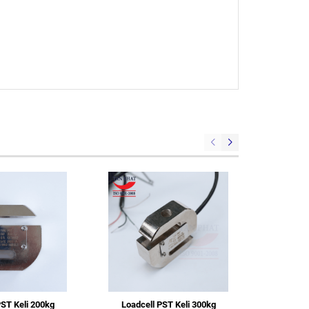
PST Keli 200kg
Loadcell PST Keli 300kg
Loadce