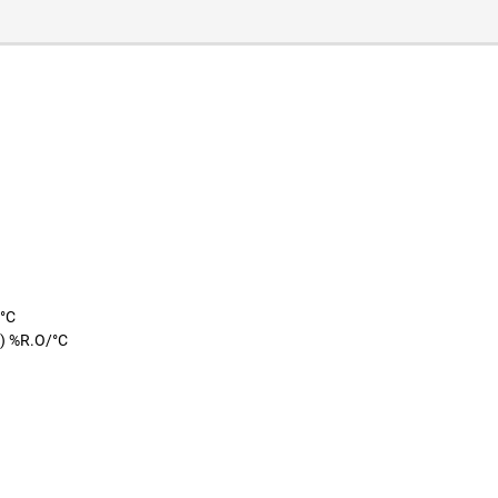
/°C
2 ) %R.O/°C