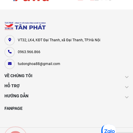
VT32, LK4, KĐT Đại Thanh, xã Đại Thanh, TP.Hà Nội
0963.966.866
tudonghoa88@gmail.com
VỀ CHÚNG TÔI
HỖ TRỢ
HƯỚNG DẪN
FANPAGE