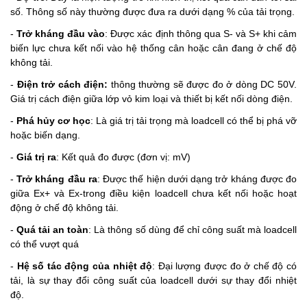
số. Thông số này thường được đưa ra dưới dạng % của tải trọng.
-
Trở kháng đầu vào
: Được xác định thông qua S- và S+ khi cảm
biến lực chưa kết nối vào hệ thống cân hoặc cân đang ở chế độ
không tải.
-
Điện trở cách điện:
thông thường sẽ được đo ở dòng DC 50V.
Giá trị cách điện giữa lớp vỏ kim loại và thiết bị kết nối dòng điện.
-
Phá hủy cơ học
: Là giá trị tải trọng mà loadcell có thể bị phá vỡ
hoặc biến dạng.
-
Giá trị ra
: Kết quả đo được (đơn vị: mV)
-
Trở kháng đầu ra
: Được thế hiện dưới dạng trở kháng được đo
giữa Ex+ và Ex-trong điều kiện loadcell chưa kết nối hoặc hoạt
động ở chế độ không tải.
-
Quá tải an toàn
: Là thông số dùng để chỉ công suất mà loadcell
có thể vượt quá
-
Hệ số tác động của nhiệt độ
: Đại lượng được đo ở chế độ có
tải, là sự thay đổi công suất của loadcell dưới sự thay đổi nhiệt
độ.