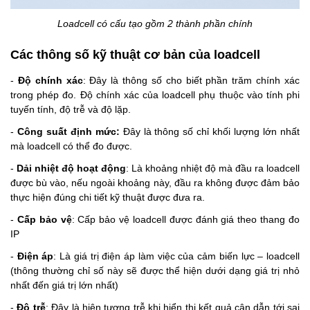
Loadcell có cấu tạo gồm 2 thành phần chính
Các thông số kỹ thuật cơ bản của loadcell
-
Độ chính xác
: Đây là thông số cho biết phần trăm chính xác
trong phép đo. Độ chính xác của loadcell phụ thuộc vào tính phi
tuyến tính, độ trễ và độ lặp.
-
Công suất định mức:
Đây là thông số chỉ khối lượng lớn nhất
mà loadcell có thể đo được.
-
Dải nhiệt độ hoạt động
: Là khoảng nhiệt độ mà đầu ra loadcell
được bù vào, nếu ngoài khoảng này, đầu ra không được đảm bảo
thực hiện đúng chi tiết kỹ thuật được đưa ra.
-
Cấp bảo vệ
: Cấp bảo vệ loadcell được đánh giá theo thang đo
IP
-
Điện áp
: Là giá trị điện áp làm việc của cảm biến lực – loadcell
(thông thường chỉ số này sẽ được thể hiện dưới dạng giá trị nhỏ
nhất đến giá trị lớn nhất)
-
Độ trễ
: Đây là hiện tượng trễ khi hiển thị kết quả cân dẫn tới sai