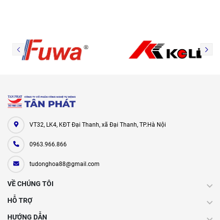
VT32, LK4, KĐT Đại Thanh, xã Đại Thanh, TP.Hà Nội
0963.966.866
tudonghoa88@gmail.com
VỀ CHÚNG TÔI
HỖ TRỢ
HƯỚNG DẪN