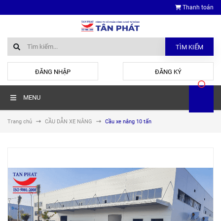
Thanh toán
TÌM KIẾM
hoặc
ĐĂNG NHẬP
ĐĂNG KÝ
MENU
Trang chủ
CẦU DẪN XE NÂNG
Cầu xe nâng 10 tấn