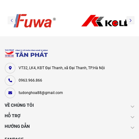
VT32, LK4, KĐT Đại Thanh, xã Đại Thanh, TP.Hà Nội
0963.966.866
tudonghoa88@gmail.com
VỀ CHÚNG TÔI
HỖ TRỢ
HƯỚNG DẪN