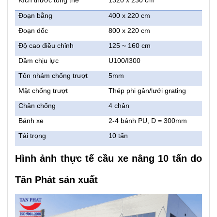
Kích thước tổng thể
1320 x 230 cm
Đoạn bằng
400 x 220 cm
Đoạn dốc
800 x 220 cm
Độ cao điều chỉnh
125 ~ 160 cm
Dầm chịu lực
U100/I300
Tôn nhám chống trượt
5mm
Mặt chống trượt
Thép phi gân/lưới grating
Chân chống
4 chân
Bánh xe
2-4 bánh PU, D = 300mm
Tải trọng
10 tấn
Hình ảnh thực tế cầu xe nâng 10 tấn do
Tân Phát sản xuất