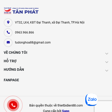
VT32, LK4, KĐT Đại Thanh, xã Đại Thanh, TP.Hà Nội
0963.966.866
tudonghoa88@gmail.com
VỀ CHÚNG TÔI
HỖ TRỢ
HƯỚNG DẪN
FANPAGE
Bản quyền thuộc về thietbidien88.com
Cung cấp bởi
Sapo