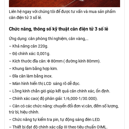
Liên hệ ngay với chúng tôi để được tư vấn và mua sản phẩm
cân điện tử 3 số lẻ.
Chức năng, thông số kỹ thuật cân điện tử 3 số lẻ
Ứng dụng: cân phòng thí nghiệm, cân vàng,…
– Khả năng cân 220g.
– Độ chính xác: 0,001g.
– Kích thước đĩa cân: Φ 80mm ( đường kính 80mm).
– Khung làm bằng hợp kim.
– Đĩa cân làm bằng inox.
– Màn hình hiển thị LCD sáng rõ dễ đọc.
– Lồng kính chắn gió giúp kết quả cân chính xác, ổn định.
– Chính xác cao( độ phân giải: 1/6,000-1/30.000).
– Cân có các chức năng: chuyển đổi đơn vị cân, đếm số lượng,
trừ bì, hiệu chỉnh.
– Chức năng tự kiểm tra pin, tự động sáng đèn LED.
– Thiết bị đạt độ chính xác cấp III theo tiêu chuẩn OIML.