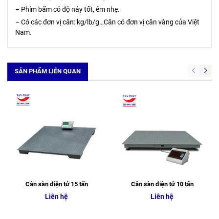
– Phím bấm có độ nảy tốt, êm nhẹ.
– Có các đơn vị cân: kg/lb/g…Cân có đơn vị cân vàng của Việt
Nam.
SẢN PHẨM LIÊN QUAN
Cân sàn điện tử 15 tấn
Cân sàn điện tử 10 tấn
Liên hệ
Liên hệ