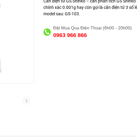
Cân điện tử GS Shinko – cân phân tích GS Shinko
chính xác 0.001g hay còn gọi là cân điện tử 3 số l
model sau: GS-103.
Đặt Mua Qua Điện Thoại (8h00 - 20h00)
0963 966 866