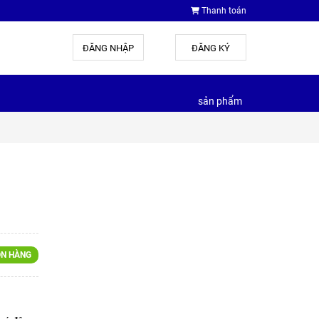
Thanh toán
ĐĂNG NHẬP
hoặc
ĐĂNG KÝ
sản phẩm
N HÀNG