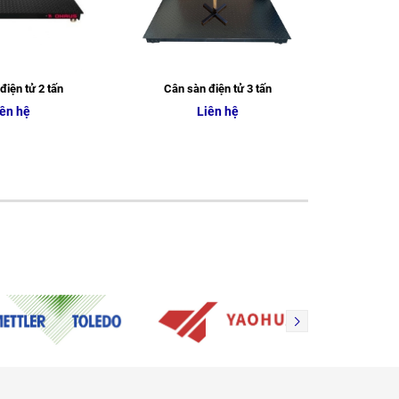
điện tử 2 tấn
Cân sàn điện tử 3 tấn
Cân s
ên hệ
Liên hệ