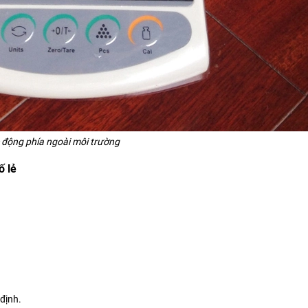
c động phía ngoài môi trường
ố lẻ
 định.