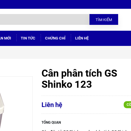
TÌM KIẾM
ÁN MỚI
TIN TỨC
CHỨNG CHỈ
LIÊN HỆ
Cân phân tích GS
Shinko 123
Liên hệ
CÒ
TỔNG QUAN