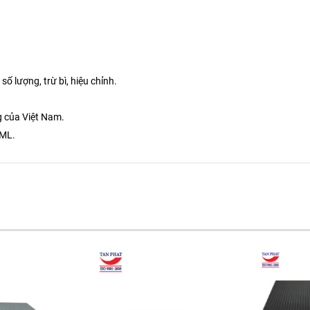
ố lượng, trừ bì, hiệu chỉnh.
g của Việt Nam.
IML.