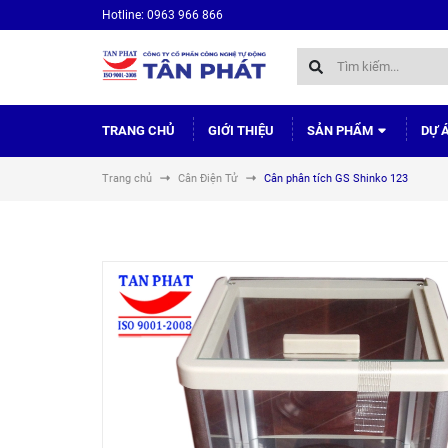
Hotline: 0963 966 866
TRANG CHỦ
GIỚI THIỆU
SẢN PHẨM
DỰ 
Trang chủ
Cân Điện Tử
Cân phân tích GS Shinko 123