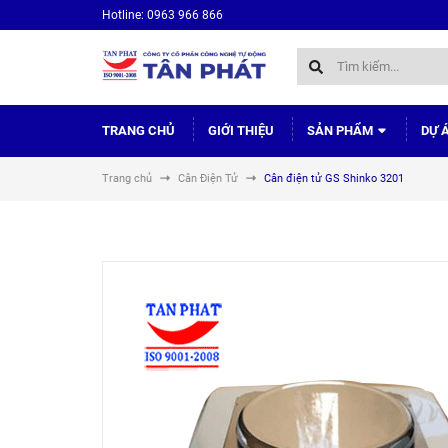
Hotline: 0963 966 866
TRANG CHỦ
GIỚI THIỆU
SẢN PHẨM
DỰ 
Trang chủ
Cân Điện Tử
Cân điện tử GS Shinko 3201