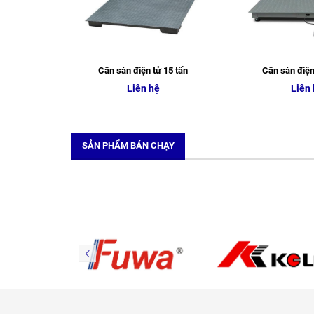
Cân sàn điện tử 15 tấn
Cân sàn điện
Liên hệ
Liên
SẢN PHẨM BÁN CHẠY