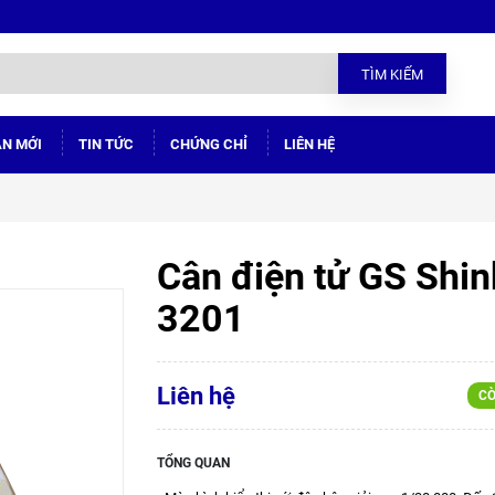
TÌM KIẾM
ÁN MỚI
TIN TỨC
CHỨNG CHỈ
LIÊN HỆ
Cân điện tử GS Shi
3201
Liên hệ
CÒ
TỔNG QUAN