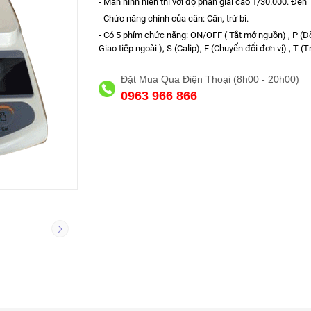
- Màn hình hiển thị với độ phân giải cao 1/30.000. Đến
- Chức năng chính của cân: Cân, trừ bì.
- Có 5 phím chức năng: ON/OFF ( Tắt mở nguồn) , P (Dờ
Giao tiếp ngoài ), S (Calip), F (Chuyển đổi đơn vị) , T (Tr
Đặt Mua Qua Điện Thoại (8h00 - 20h00)
0963 966 866