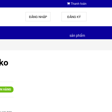
Thanh toán
ĐĂNG NHẬP
hoặc
ĐĂNG KÝ
sản phẩm
nko
N HÀNG