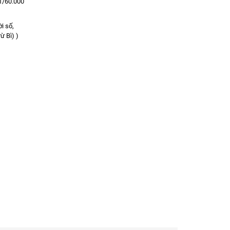
 1/60.000
i số,
ừ Bì) )