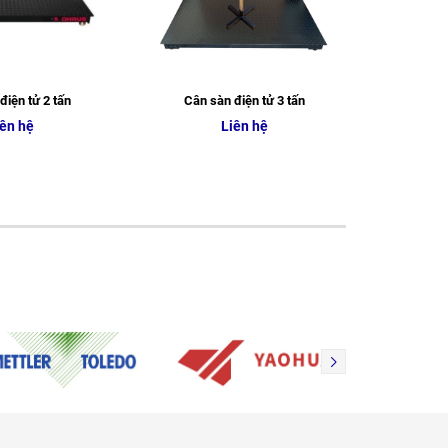
điện tử 2 tấn
Cân sàn điện tử 3 tấn
Cân s
ên hệ
Liên hệ