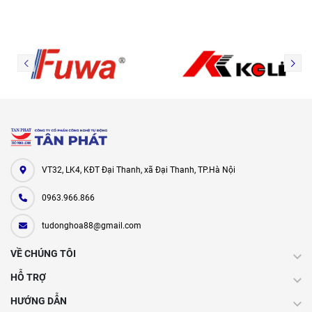
VT32, LK4, KĐT Đại Thanh, xã Đại Thanh, TP.Hà Nội
0963.966.866
tudonghoa88@gmail.com
VỀ CHÚNG TÔI
HỖ TRỢ
HƯỚNG DẪN