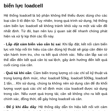
biến lực loadcell
Hệ thống loadcell là bộ phận không thể thiếu được dùng cho các
loại cân ô tô điện tử. Tuy nhiên, trong quá trình sử dụng, hệ thống
cảm biến lực loadcell sẽ không tránh khỏi xảy ra một vài vấn đề
nhất định. Từ đó, bạn nên lưu ý quan sát để nhanh chóng phát
hiện và xử lý kịp thời các lỗi này.
-
Lắp đặt cảm biến vào cân bị sai
: Khi lắp đặt, kết nối cảm biến
lực với hộp nối tín hiệu của cân đúng kỹ thuật sẽ giúp cân điện tử
vận hành trơn tru, cho ra kết quả chính xác. Nếu cân lắp sai có
thể dẫn đến kết quả cân bị sai lệch, gây ảnh hưởng đến kết quả
cuối cùng của cân.
-
Quá tải khi cân
: Cảm biến trọng lượng có các chỉ số kỹ thuật và
trọng lượng định mức, như: loadcell 50kg, loadcell 500kg, loadcell
1 tấn,…Khi sử dụng, chúng ta không nên sử dụng cân để đo khối
lượng vượt quá các chỉ số định mức của loadcell được sử dụng
trong cân. Nếu vượt quá trọng tải, cân sẽ không cho ra kết quả
chính xác, đồng thời, dễ gây hỏng loadcell và cân.
-
Để ý khi đấu dây
: Hệ thống dây dẫn tín hiệu kết nối với cảm